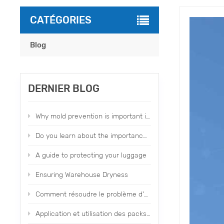
CATÉGORIES
Blog
DERNIER BLOG
Why mold prevention is important in our daily life？
Do you learn about the importance of moldproofing items？
A guide to protecting your luggage
Ensuring Warehouse Dryness
Comment résoudre le problème d'odeur des chaussures et des vêtements d'usine
Application et utilisation des packs de séchage parfumés Topone