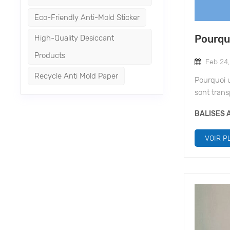
Eco-Friendly Anti-Mold Sticker
High-Quality Desiccant
Pourqu
Products
Feb 24
Recycle Anti Mold Paper
Pourquoi u
sont tran
marchandi
BALISES A
emballage
pas néglig
VOIR P
Pourquoi 
et applica
vive.La pe
absorbé l'
d'absorpti
absorbé l'
d'utilisat
déshydrat