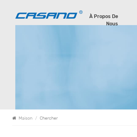
À Propos De
Nous
Maison
/
Chercher