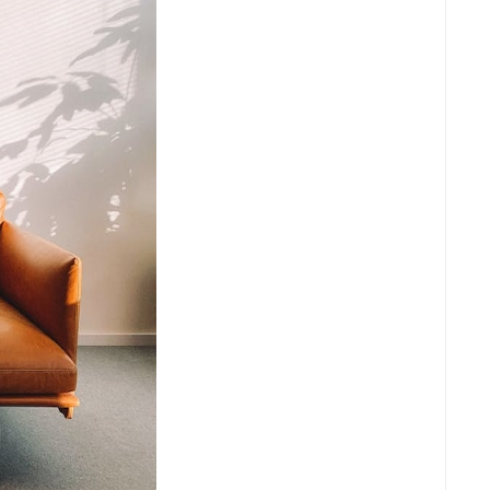
is que le cycle d'absorption d'humidité du Top-1000 est
us de la fourniture de produits secs, Topone peut fournir
ntiels de dommages causés par l'humidité dans votre usine
uire le risque de dommages causés par l'humidité à
 détecter s'il existe des vulnérabilités relativement
umidité des emballages se situe dans les valeurs normales
usses sur les moisissures dans le processus de
n pour créer le programme de prévention des moisissures
nentes sur les raisons pour lesquelles Top-1000 est utilisé
era à mettre à jour la consultation connexe sur Top-1000,