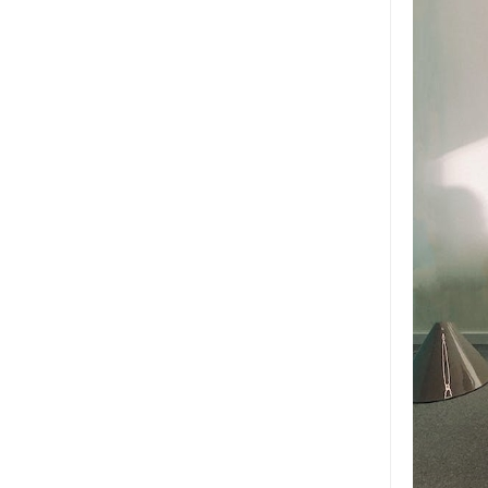
termes de 
plus long 
un service
et peut ém
l'usine. s
importante
et préleve
fonctionn
personnali
dans le tr
veuillez fa