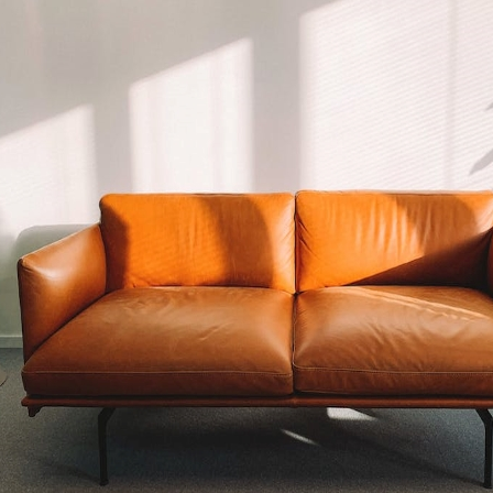
main-d'œuvre et de ressources matérielles pour le remplacer, tand
et peut être maintenu pendant 2 -3 mois. II. Topone publicité. En pl
 d'inspection d'usine pour vous aider à identifier les risques pote
ettre un plan d'amélioration étape par étape pour vous aider à réd
ource. ①Topone peut évaluer le risque de moisissure usine par usine.②
s aux moisissures dans l'environnement.③Vérifier si la teneur en h
r des échantillons pour évaluation.④évaluer s'il existe des idées fa
ement de l'équipement, etc.⑤ selon la situation ci-dessus un par u
sé de l'usine. Ce qui précède vise à présenter les informations perti
ansport de produits, j'espère que cela pourra vous aider et continu
ire attention et accueillir la consultation.