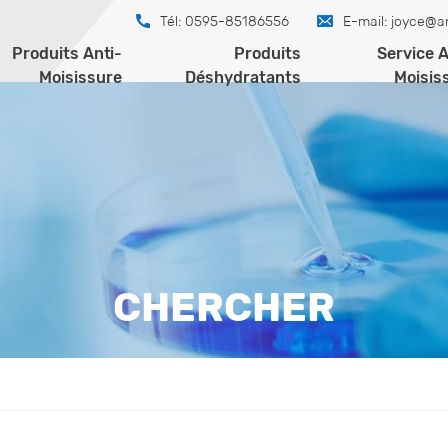
Tél: 0595-85186556
E-mail:
joyce@a
Produits Anti-
Produits
Service A
Moisissure
Déshydratants
Moisis
CHERCHER