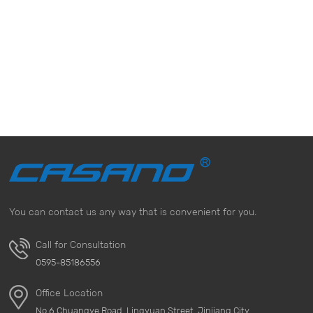
You can contact us any way that is convenient for you.
Call for Consultation
0595-85186556
Office Location
No.6 Chuangye Road, Lingyuan Street, Jinjiang City,