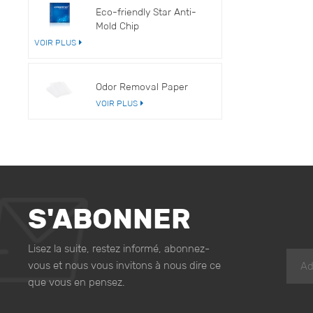
Eco-friendly Star Anti-
Mold Chip
VOIR PLUS
Odor Removal Paper
VOIR PLUS
S'ABONNER
Lisez la suite, restez informé, abonnez-
vous et nous vous invitons à nous dire ce
que vous en pensez.