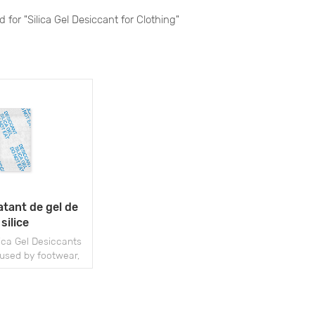
d for "Silica Gel Desiccant for Clothing"
tant de gel de
silice
ica Gel Desiccants
 used by footwear,
nd handbag package
 mold and moisture
ring storage and
hipment.