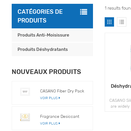
1 results foun
CATÉGORIES DE
PRODUITS
Produits Anti-Moisissure
Produits Déshydratants
NOUVEAUX PRODUITS
Déshydra
CASANO Fiber Dry Pack
VOIR PLUS
CASANO Sil
are widely
apparel, a
Fragrance Desiccant
to prevent
VOIR PLUS
issues du
s