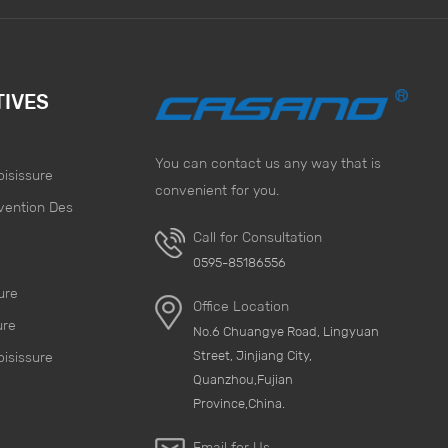
TIVES
You can contact us any way that is
oisissure
convenient for you.
vention Des
Call for Consultation
e
0595-85186556
ure
Office Location
ure
No.6 Chuangye Road, Lingyuan
Street, Jinjiang City,
oisissure
Quanzhou,Fujian
Province,China.
Email for Us