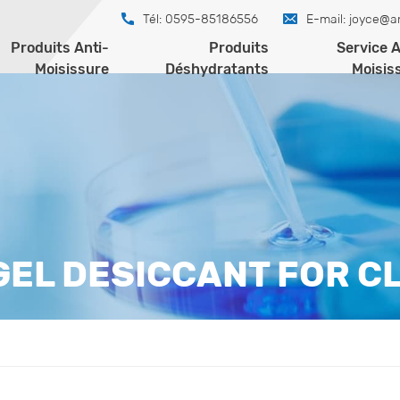
Tél: 0595-85186556
E-mail:
joyce@a
Produits Anti-
Produits
Service A
Moisissure
Déshydratants
Moisis
 GEL DESICCANT FOR C