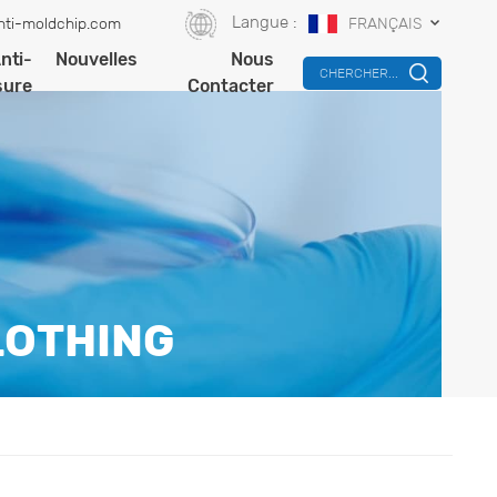
Langue :
nti-moldchip.com
FRANÇAIS
nti-
Nouvelles
Nous
CHERCHER...
sure
Contacter
LOTHING