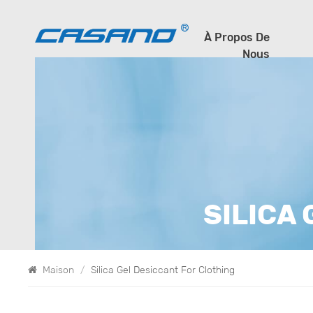
À Propos De
Nous
SILICA
Maison
/
Silica Gel Desiccant For Clothing