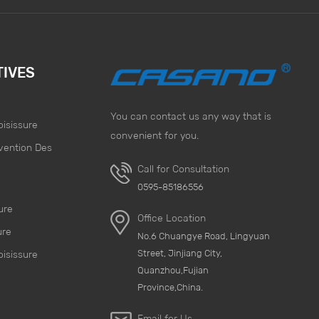
TIVES
You can contact us any way that is
oisissure
convenient for you.
vention Des
Call for Consultation
e
0595-85186556
ure
Office Location
ure
No.6 Chuangye Road, Lingyuan
Street, Jinjiang City,
oisissure
Quanzhou,Fujian
Province,China.
Email for Us