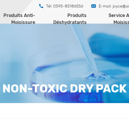
Tél: 0595-85186556
E-mail:
joyce@a
Produits Anti-
Produits
Service A
Moisissure
Déshydratants
Moisis
NON-TOXIC DRY PACK