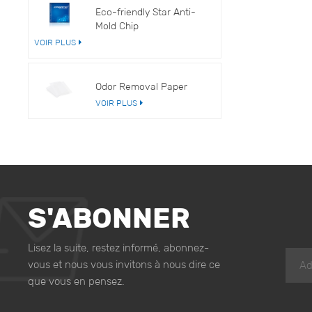
Eco-friendly Star Anti-
Mold Chip
VOIR PLUS
Odor Removal Paper
VOIR PLUS
S'ABONNER
Lisez la suite, restez informé, abonnez-
vous et nous vous invitons à nous dire ce
que vous en pensez.