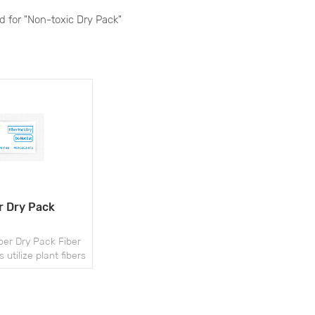
nd for "Non-toxic Dry Pack"
r Dry Pack
er Dry Pack Fiber
 utilize plant fibers
, loaded with highly
 calcium chloride,
ticulously refined
cialized processes.