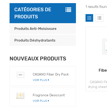
1 results fou
CATÉGORIES DE
PRODUITS
Produits Anti-Moisissure
Produits Déshydratants
NOUVEAUX PRODUITS
Fibe
CASANO Fiber Dry Pack
VOIR PLUS
CASANO Fib
drying sheets
as a carrier
Fragrance Desiccant
hygroscopic
VOIR PLUS
and are me
through spe