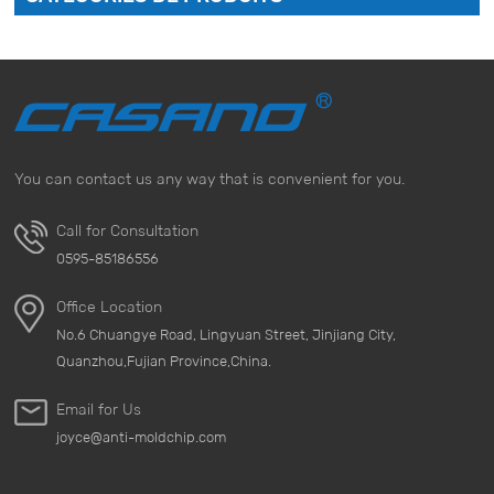
You can contact us any way that is convenient for you.
Call for Consultation
0595-85186556
Office Location
No.6 Chuangye Road, Lingyuan Street, Jinjiang City,
Quanzhou,Fujian Province,China.
Email for Us
joyce@anti-moldchip.com