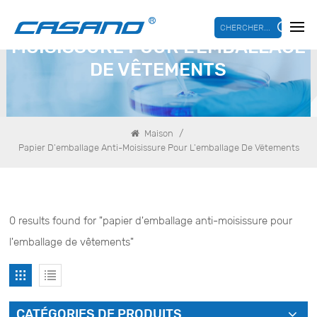
PAPIER D'EMBALLAGE ANTI-
CHERCHER...
MOISISSURE POUR L'EMBALLAGE
DE VÊTEMENTS
/
Maison
Papier D'emballage Anti-Moisissure Pour L'emballage De Vêtements
0 results found for "papier d'emballage anti-moisissure pour
l'emballage de vêtements"
CATÉGORIES DE PRODUITS