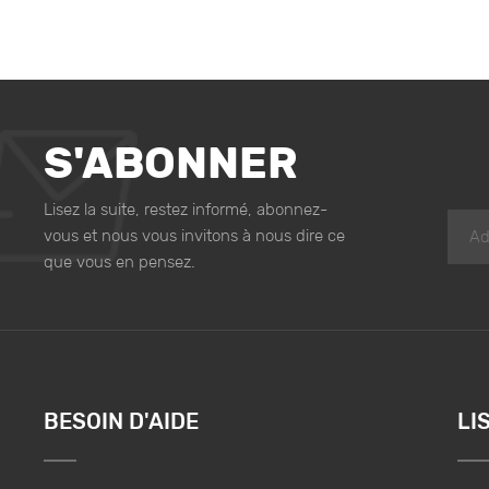
S'ABONNER
Lisez la suite, restez informé, abonnez-
vous et nous vous invitons à nous dire ce
que vous en pensez.
BESOIN D'AIDE
LI