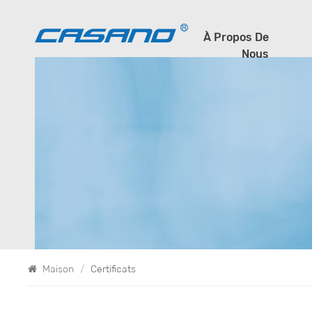
À Propos De
Nous
Maison
/
Certificats