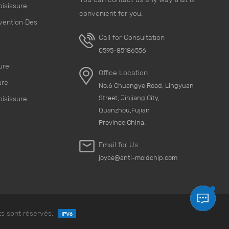
oisissure
convenient for you.
vention Des
Call for Consultation
e
0595-85186556
ure
Office Location
ure
No.6 Chuangye Road, Lingyuan
Street, Jinjiang City,
oisissure
Quanzhou,Fujian
Province,China.
Email for Us
joyce@anti-moldchip.com
s sont réservés.