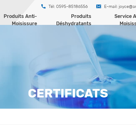
Tél: 0595-85186556
E-mail:
joyce@a
Produits Anti-
Produits
Service A
Moisissure
Déshydratants
Moisis
CERTIFICATS