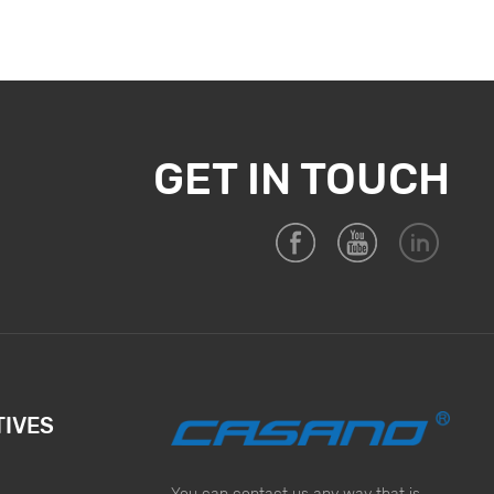
GET IN TOUCH
TIVES
You can contact us any way that is