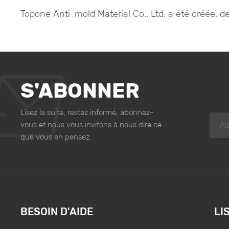
Topone Anti-mold Material Co., Ltd. a été créée, d
S'ABONNER
Lisez la suite, restez informé, abonnez-
vous et nous vous invitons à nous dire ce
que vous en pensez.
BESOIN D'AIDE
LI