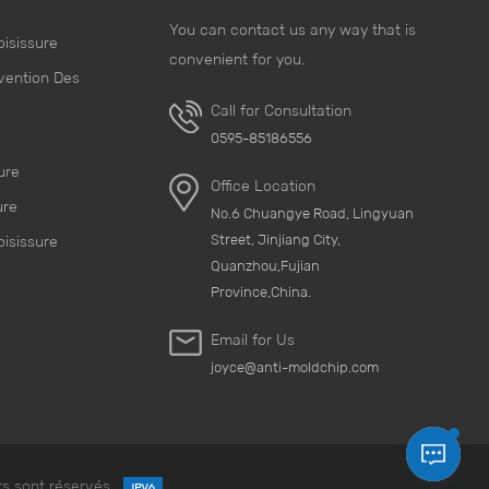
You can contact us any way that is
oisissure
convenient for you.
vention Des
Call for Consultation
e
0595-85186556
ure
Office Location
ure
No.6 Chuangye Road, Lingyuan
Street, Jinjiang City,
oisissure
Quanzhou,Fujian
Province,China.
Email for Us
joyce@anti-moldchip.com
s sont réservés.