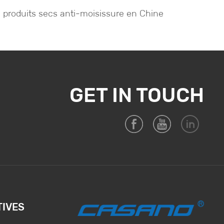
es produits secs anti-moisissure en Chine
GET IN TOUCH
TIVES