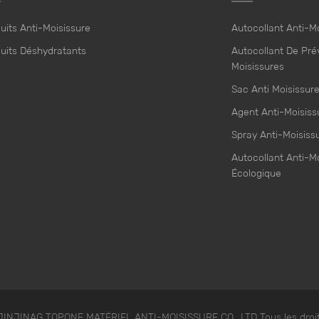
uits Anti-Moisissure
Autocollant Anti-M
uits Déshydratants
Autocollant De Pré
Moisissures
Sac Anti Moisissur
Agent Anti-Moisiss
Spray Anti-Moisiss
Autocollant Anti-M
Écologique
 JINJINAG TOPONE MATÉRIEL ANTI-MOISISSURE CO., LTD Tous les droit