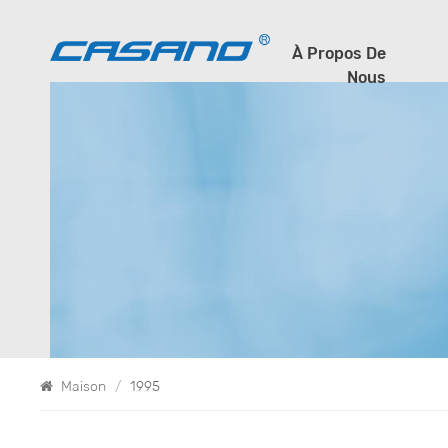
À Propos De
Nous
Maison
/
1995