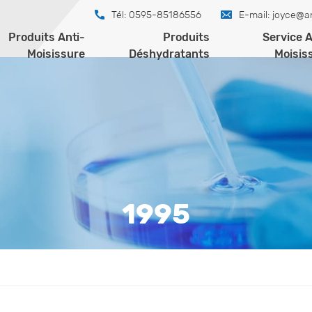
Tél: 0595-85186556
E-mail:
joyce@a
Produits Anti-
Produits
Service A
Moisissure
Déshydratants
Moisis
1995